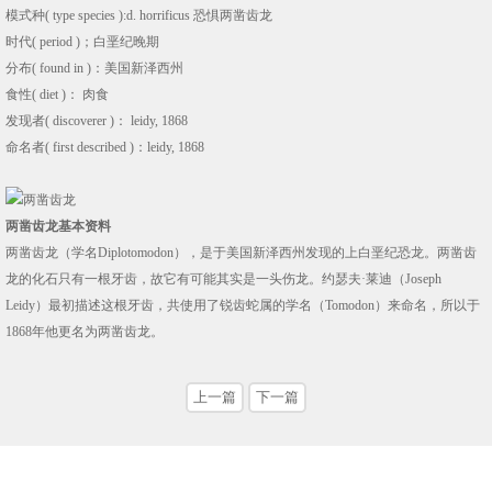
模式种( type species ):d. horrificus 恐惧两凿齿龙
时代( period )；白垩纪晚期
分布( found in )：美国新泽西州
食性( diet )： 肉食
发现者( discoverer )： leidy, 1868
命名者( first described )：leidy, 1868
两凿齿龙基本资料
两凿齿龙（学名Diplotomodon），是于美国新泽西州发现的上白垩纪恐龙。两凿齿
龙的化石只有一根牙齿，故它有可能其实是一头伤龙。约瑟夫·莱迪（Joseph
Leidy）最初描述这根牙齿，共使用了锐齿蛇属的学名（Tomodon）来命名，所以于
1868年他更名为两凿齿龙。
上一篇
下一篇