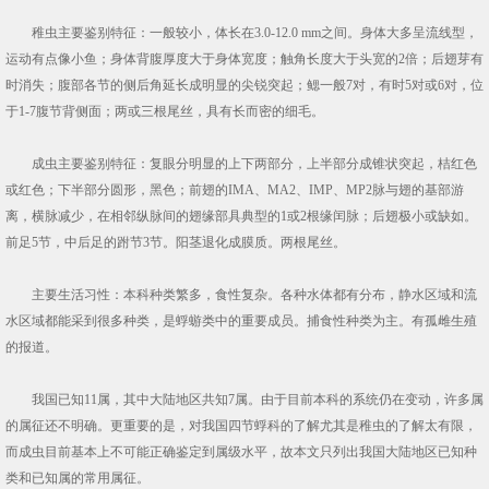
稚虫主要鉴别特征：一般较小，体长在3.0-12.0 mm之间。身体大多呈流线型，
运动有点像小鱼；身体背腹厚度大于身体宽度；触角长度大于头宽的2倍；后翅芽有
时消失；腹部各节的侧后角延长成明显的尖锐突起；鳃一般7对，有时5对或6对，位
于1-7腹节背侧面；两或三根尾丝，具有长而密的细毛。
成虫主要鉴别特征：复眼分明显的上下两部分，上半部分成锥状突起，桔红色
或红色；下半部分圆形，黑色；前翅的IMA、MA2、IMP、MP2脉与翅的基部游
离，横脉减少，在相邻纵脉间的翅缘部具典型的1或2根缘闰脉；后翅极小或缺如。
前足5节，中后足的跗节3节。阳茎退化成膜质。两根尾丝。
主要生活习性：本科种类繁多，食性复杂。各种水体都有分布，静水区域和流
水区域都能采到很多种类，是蜉蝣类中的重要成员。捕食性种类为主。有孤雌生殖
的报道。
我国已知11属，其中大陆地区共知7属。由于目前本科的系统仍在变动，许多属
的属征还不明确。更重要的是，对我国四节蜉科的了解尤其是稚虫的了解太有限，
而成虫目前基本上不可能正确鉴定到属级水平，故本文只列出我国大陆地区已知种
类和已知属的常用属征。