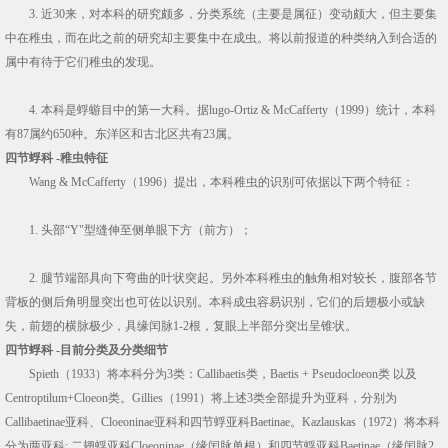
3. 近30来，对本科的研究颇多，分类系统（主要是属征）变动颇大，但主要集
中在稚虫，而在此之前的研究却主要集中在成虫。将以前报道的种类纳入到合适的
属中有待于它们稚虫的发现。
4. 本科是蜉蝣目中的第一大科。据lugo-Ortiz & McCafferty（1999）统计，本科
有87属约650种。东洋区和古北区共有23属。
四节蜉科 -稚虫特征
Wang & McCafferty（1996）提出，本科稚虫的识别可依据以下两个特征：
1. 头部“Y"型缝伸至侧单眼下方（前方）；
2. 腿节端部具向下弯曲的叶状突起。另外本科稚虫的触角相对较长，腹部各节
背板的侧后角明显突出也可佐以识别。本科成虫容易识别，它们的后翅极小或缺
失，前翅的横脉极少，具缘闰脉1-2根，复眼上半部分突出呈锥状。
四节蜉科 -目前分类及分类细节
Spieth（1933）将本科分为3类：Callibaetis类，Baetis + Pseudocloeon类 以及
Centroptilum+Cloeon类。Gillies（1991）将上述3类全部提升为亚科，分别为
Callibaetinae亚科、Cloeoninae亚科和四节蜉亚科Baetinae。Kazlauskas（1972）将本科
分为两亚科: 二翅蜉亚科Cloeoninae（缘闰脉单根）和四节蜉亚科Baetinae（缘闰脉2