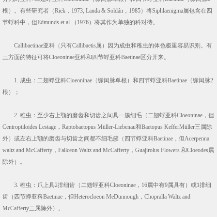
根）。有些研究者（Riek，1973; Landa & Soldán，1985）将Siphlaenigma属包含在四
节蜉科中，但Edmunds et al.（1976）将其作为单独的科对待。
Callibaetinae亚科（只有Callibaetis属）因为成虫和稚虫的体色极重容易识别。有
三方面的特征可将Cloeoninae亚科和四节蜉亚科Baetinae区分开来。
1. 成虫：二翅蜉亚科Cloeoninae（缘闰脉单根）和四节蜉亚科Baetinae（缘闰脉2
根）；
2. 稚虫：至少右上颚的磨齿和切齿之间具一簇细毛（二翅蜉亚科Cloeoninae，但
Centroptiloides Lestage，Raptobaetopus Müller-Liebenau和Baetopus KefferMüller三属除
外）或左右上颚的磨齿与切齿之间都不细毛簇（四节蜉亚科Baetinae，但Acerpenna
waltz and McCafferty，Fallceon Waltz and McCafferty，Guajirolus Flowers 和Cloeodes属
除外）。
3. 稚虫：爪上具2排细齿（二翅蜉亚科Cloeoninae，16属中有9属具有）或1排细
齿（四节蜉亚科Baetinae，但Heterocloeon MeDunnough，Chopralla Waltz and
McCafferty三属除外）。