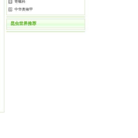
寄蛾科
中华奥锹甲
昆虫世界推荐