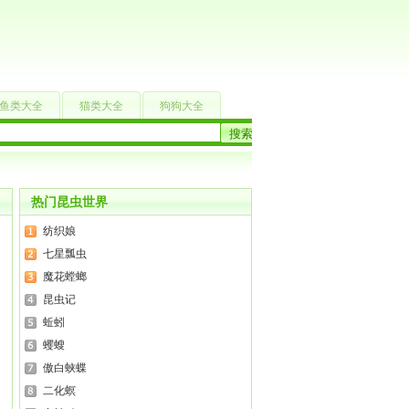
鱼类大全
猫类大全
狗狗大全
热门昆虫世界
纺织娘
七星瓢虫
魔花螳螂
昆虫记
蚯蚓
蠼螋
傲白蛱蝶
二化螟