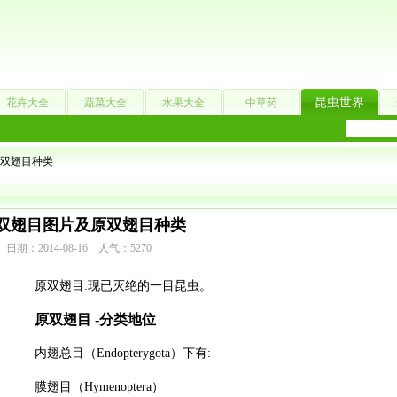
昆虫世界
花卉大全
蔬菜大全
水果大全
中草药
原双翅目种类
双翅目图片及原双翅目种类
日期：2014-08-16 人气：5270
原双翅目:现已灭绝的一目昆虫。
原双翅目 -分类地位
内翅总目（Endopterygota）下有:
膜翅目（Hymenoptera）