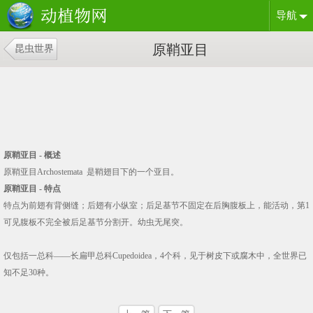
导航
原鞘亚目
昆虫世界
原鞘亚目 - 概述
原鞘亚目Archostemata 是鞘翅目下的一个亚目。
原鞘亚目 - 特点
特点为前翅有背侧缝；后翅有小纵室；后足基节不固定在后胸腹板上，能活动，第1
可见腹板不完全被后足基节分割开。幼虫无尾突。
仅包括一总科——长扁甲总科Cupedoidea，4个科，见于树皮下或腐木中，全世界已
知不足30种。