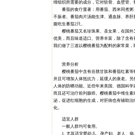
缔组织所需要的成分，它对软骨、血壁管、
番茄的食疗显著：用番茄、西米同煮粥，
不振者。番茄肉片汤能生津、通血脉、养肝
腹吃生番茄2只。
樱桃番茄又名珍珠果、圣女果，在国外又有
优美，而且味道适口、营养丰富，除了含有番
我们做了三道以樱桃番茄为配料的家常菜，
营养分析
樱桃番茄中含有谷胱甘肽和番茄红素等特
并且可增加人体抵抗力，延缓人的衰老。另
人体的防晒功能。近些年来美国、德国科学
而且还可治疗前列腺癌。樱桃番茄中维生素P
泌，促进红细胞的生成，对肝病也有辅助治
化。
适宜人群
一般人群均可食用。
1. 尤其适宜婴幼儿、孕产妇、老人、病