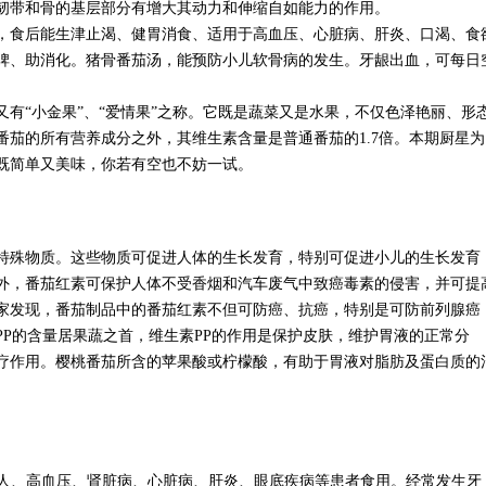
韧带和骨的基层部分有增大其动力和伸缩自如能力的作用。
食后能生津止渴、健胃消食、适用于高血压、心脏病、肝炎、口渴、食
脾、助消化。猪骨番茄汤，能预防小儿软骨病的发生。牙龈出血，可每日
“小金果”、“爱情果”之称。它既是蔬菜又是水果，不仅色泽艳丽、形
茄的所有营养成分之外，其维生素含量是普通番茄的1.7倍。本期厨星为
既简单又美味，你若有空也不妨一试。
殊物质。这些物质可促进人体的生长发育，特别可促进小儿的生长发育
外，番茄红素可保护人体不受香烟和汽车废气中致癌毒素的侵害，并可提
家发现，番茄制品中的番茄红素不但可防癌、抗癌，特别是可防前列腺癌
P的含量居果蔬之首，维生素PP的作用是保护皮肤，维护胃液的正常分
疗作用。樱桃番茄所含的苹果酸或柠檬酸，有助于胃液对脂肪及蛋白质的
人、高血压、肾脏病、心脏病、肝炎、眼底疾病等患者食用。经常发生牙