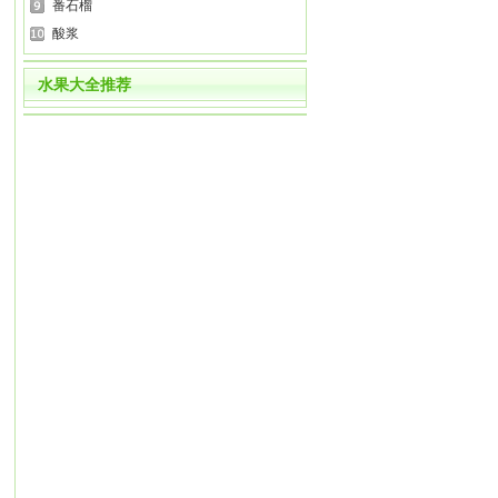
番石榴
酸浆
水果大全推荐