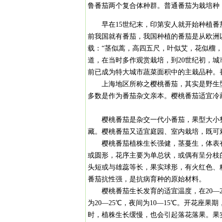
鲁番茄两个复合体种群。普通番茄为栽培种
早在15世纪末，印第安人就开始种植番茄，
前我国就有番茄，我国种植的番茄是从欧洲
载：“茎似蒿，高四五尺，叶似艾，花似榴
道，在当时多作观赏栽培，到20世纪初，城
前已成为特大城市蔬菜面积中的主栽品种。
上海地区所称之樱桃番茄，其实是野生型
多数是作为番茄杂文亲本。樱桃番茄适宜冷
樱桃番茄是杂交一代小番茄，果型大小整
藏。樱桃番茄又适宜庭园、室内栽培，既可
樱桃番茄植株生长强健，茎蔓生，体表有
或圆形，花序主要为单总状，或偶有呈分枝
头短或与雄蕊等长，果实球形，有火红色、
番茄抗性强，是抗病育种的原始材料。
樱桃番茄生长发育的适宜温度，在20—28
为20—25℃，夜间为10—15℃。开花座果期
时，植株生长缓慢，也会引起落花落果。果实发