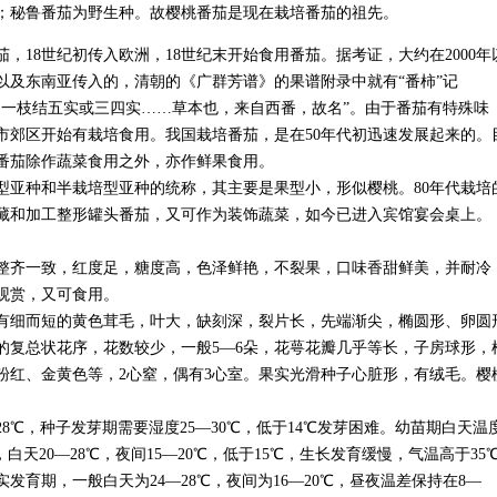
；秘鲁番茄为野生种。故樱桃番茄是现在栽培番茄的祖先。
18世纪初传入欧洲，18世纪末开始食用番茄。据考证，大约在2000年
以及东南亚传入的，清朝的《广群芳谱》的果谱附录中就有“番柿”记
，一枝结五实或三四实……草本也，来自西番，故名”。由于番茄有特殊味
市郊区开始有栽培食用。我国栽培番茄，是在50年代初迅速发展起来的。
番茄除作蔬菜食用之外，亦作鲜果食用。
亚种和半栽培型亚种的统称，其主要是果型小，形似樱桃。80年代栽培
藏和加工整形罐头番茄，又可作为装饰蔬菜，如今已进入宾馆宴会桌上。
齐一致，红度足，糖度高，色泽鲜艳，不裂果，口味香甜鲜美，并耐冷
观赏，又可食用。
细而短的黄色茸毛，叶大，缺刻深，裂片长，先端渐尖，椭圆形、卵圆
的复总状花序，花数较少，一般5—6朵，花萼花瓣几乎等长，子房球形，
粉红、金黄色等，2心窒，偶有3心室。果实光滑种子心脏形，有绒毛。樱
℃，种子发芽期需要湿度25—30℃，低于14℃发芽困难。幼苗期白天温
，白天20—28℃，夜间15—20℃，低于15℃，生长发育缓慢，气温高于35
育期，一般白天为24—28℃，夜间为16—20℃，昼夜温差保持在8—