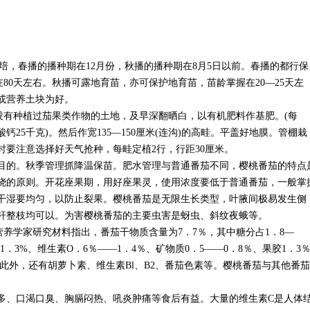
，春播的播种期在12月份，秋播的播种期在8月5日以前。春播的都行保
在80天左右。秋播可露地育苗，亦可保护地育苗，苗龄掌握在20—25天左
或营养土块为好。
没有种植过茄果类作物的土地，及早深翻晒白，以有机肥料作基肥。(每
酸钙25千克)。然后作宽135—150厘米(连沟)的高畦。平盖好地膜。管棚栽
要注意选择好天气抢种，每畦定植2行，行距30厘米。
的。秋季管理抓降温保苗。肥水管理与普通番茄不同，樱桃番茄的特点
浇的原则。开花座果期，用好座果灵，使用浓度要低于普通番茄，一般掌
，干湿要均匀，以防止裂果。樱桃番茄是无限生长类型，叶腋间极易发生侧
杆整枝均可以。为害樱桃番茄的主要虫害是蚜虫、斜纹夜蛾等。
养学家研究材料指出，番茄干物质含量为7．7％，其中糖分占1．8—
一1．3%、维生素O．6％——1．4％、矿物质0．5——0．8％、果胶1．3
0克。此外，还有胡萝卜素、维生素Bl、B2、番茄色素等。樱桃番茄与其他番茄
、口渴口臭、胸膈闷热、吼炎肿痛等食后有益。大量的维生素C是人体