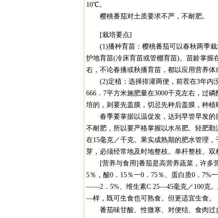
10℃。
樱桃番茄对土质要求不严，不耐肥。
[栽培要点]
(1)播种育苗：樱桃番茄可以春秋两季栽培
护地育苗(冷床育苗或管棚育苗)。苗龄掌握
右，不论春播或秋播育苗，都以应用营养体
(2)定植：选择排灌两便，前茬在3年内
666．7平方米施肥量在3000干克左右，过磷
培的，则要先盖膜，切忌先种后盖膜，种植时
春季要掌据以温促发，达到早管早发的目
不耐肥，所以要严格掌握以水吊肥、轻肥勤
在15毫克／千克。果实成熟期的肥水管理
芽，必须经常地及时地整枝。单杆整枝、双
[营养与食用]番茄是高营养蔬菜，许多营
5％，酸0．15％一0．75％、蛋白质0．7%
——2．5%、维生素C 25—45毫克／10
—样，既可生食也可熟食。但更适宜生食。
番茄味甘酸、性微寒、对便结、食肉过多