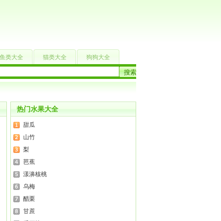
鱼类大全
猫类大全
狗狗大全
热门水果大全
甜瓜
山竹
梨
芭蕉
漾濞核桃
乌梅
醋栗
甘蔗