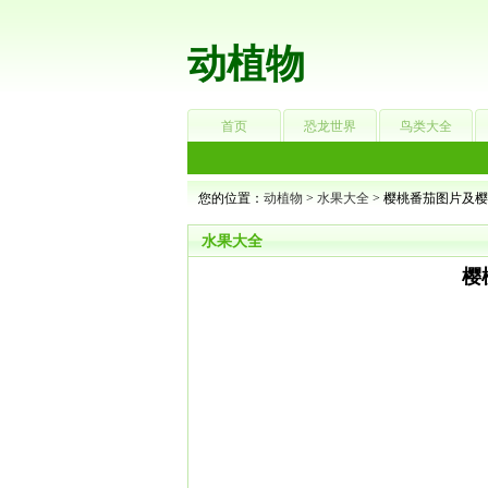
动植物
首页
恐龙世界
鸟类大全
您的位置：
动植物
>
水果大全
> 樱桃番茄图片及
水果大全
樱