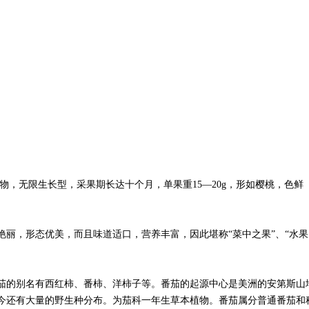
，无限生长型，采果期长达十个月，单果重15—20g，形如樱桃，色鲜
，形态优美，而且味道适口，营养丰富，因此堪称“菜中之果”、“水果
的别名有西红柿、番柿、洋柿子等。番茄的起源中心是美洲的安第斯山
今还有大量的野生种分布。为茄科一年生草本植物。番茄属分普通番茄和