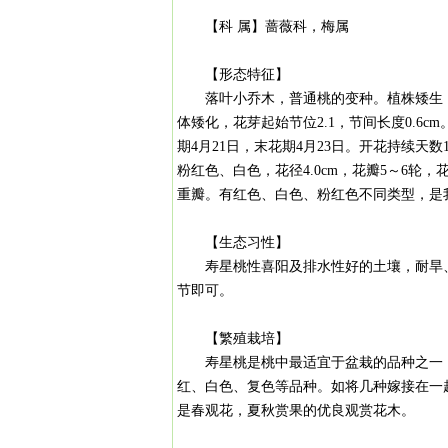
【科 属】蔷薇科，梅属
【形态特征】
落叶小乔木，普通桃的变种。植株矮生，
体矮化，花芽起始节位2.1，节间长度0.6c
期4月21日，末花期4月23日。开花持续
粉红色、白色，花径4.0cm，花瓣5～6轮
重瓣。有红色、白色、粉红色不同类型，是
【生态习性】
寿星桃性喜阳及排水性好的土壤，耐旱、
节即可。
【繁殖栽培】
寿星桃是桃中最适宜于盆栽的品种之一，植
红、白色、复色等品种。如将几种嫁接在一
是春观花，夏秋赏果的优良观赏花木。