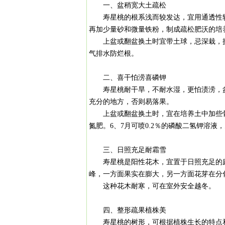
一、盆稍宽大土疏松
寿星桃的根系浅而较发达，宜用通透性较
再加少量砂和微量铁粉，制成疏松肥沃的培
上盆或翻盆换土时宜带土球，忌深栽，换
气排水防烂根。
二、喜干怕涝喜磷钾
寿星桃耐干旱，不耐水湿，更怕渍涝，盆
充分的地方，否则易落果。
上盆或翻盆换土时，宜在培养土中加些骨
氮肥。6、7月可喷0.2％的磷酸二氢钾溶
三、日照充足耐霜雪
寿星桃是阳性花木，宜置于日照充足的庭
峰，一方面果实在膨大，另一方面花芽在
这种花木耐寒，可在室外安全越冬。
四、整形疏果植株美
寿星桃的树形，可根据植株生长的特点和