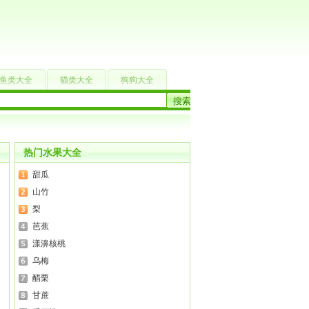
鱼类大全
猫类大全
狗狗大全
热门水果大全
甜瓜
山竹
梨
芭蕉
漾濞核桃
乌梅
醋栗
甘蔗