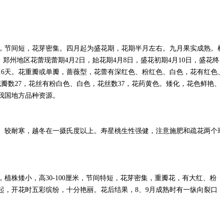
节间短，花芽密集。四月起为盛花期，花期半月左右。九月果实成熟。
m。郑州地区花蕾现蕾期4月2日，始花期4月8日，盛花初期4月10日，盛花终
天数16天。花重瓣或单瓣，蔷薇型，花蕾有深红色、粉红色、白色，花有红色
，花瓣数27，花丝有粉白色、白色，花丝数37，花药黄色。矮化，花色鲜艳
我国地方品种资源。
较耐寒，越冬在一摄氏度以上。寿星桃生性强健，注意施肥和疏花两个
株矮小，高30-100厘米，节间特短，花芽密集，重瓣花，有大红、粉
起，开花时五彩缤纷，十分艳丽。花后结果，8、9月成熟时有一纵向裂口