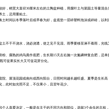
好，稍宽大直径30厘米左右的土陶盆种植，用腐叶土与菜园土等量混合
养土，忌用重粘土。
土时间以冬季落叶后或早春为好，盆底垫一层碎塑料泡沫或碎砖，以利
土不干不浇水，浇必浇透，使之见干见湿。雨季要移至淋不着雨，光线
粉、腐熟的鸡鸟粪作底肥，生长期15天左右施一次氮磷钾复合肥，忌单
液，既可促果实长大又可促花芽分化。
院、屋顶花园或南向或西向阳台，日照时间越长越旺盛。夏季是生长高
分化，此时如光照不足，不仅果小，且翌年花少。
个人喜爱决定，一般是在主干的不同方向和部位，选留3个余生的主枝