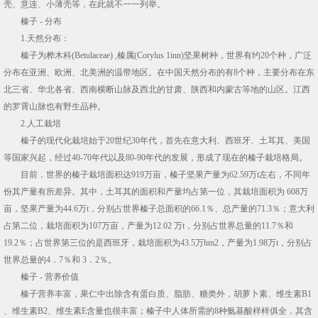
壳、意连、小薄壳等，在此就不一一列举。
榛子 - 分布
1.天然分布：
榛子为桦木科(Betulaceae) ,榛属(Corylus 1inn)坚果树种，世界有约20个种，广泛
分布在亚洲、欧洲、北美洲的温带地区。在中国天然分布的有8个种，主要分布在东
北三省、华北各省、西南横断山脉及西北的甘肃、陕西和内蒙古等地的山区。江西
的罗霄山脉也有野生品种。
2.人工栽培
榛子的现代化栽培始于20世纪30年代，首先在意大利、西班牙、土耳其、美国
等国家兴起，经过40-70年代以及80-90年代的发展，形成了现在的榛子栽培格局。
目前，世界的榛子栽培面积达919万亩，榛子坚果产量为62.59万t左右，不同年
份其产量有所差异。其中，土耳其的面积和产量均占第一位，其栽培面积为 608万
亩，坚果产量为44.6万t，分别占世界榛子总面积的66.1％、总产量的71.3％；意大利
占第二位，栽培面积为107万亩，产量为12.02 万t，分别占世界总量的11.7％和
19.2％；占世界第三位的是西班牙，栽培面积为43.5万hm2，产量为1.98万t，分别占
世界总量的4．7％和 3．2％。
榛子 - 营养价值
榛子营养丰富，果仁中出除含有蛋白质、脂肪、糖类外，胡萝卜素、维生素B1
、维生素B2、维生素E含量也很丰富；榛子中人体所需的8种氨基酸样样俱全，其含