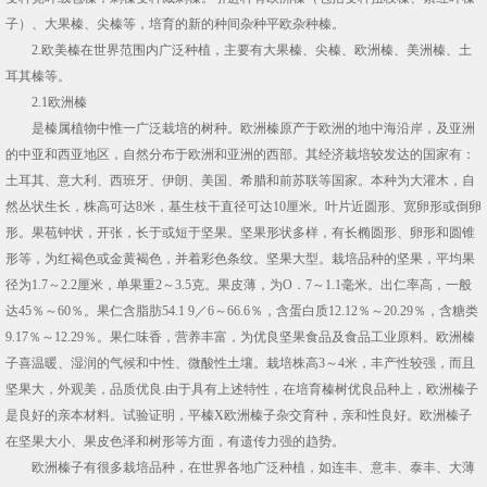
子）、大果榛、尖榛等，培育的新的种间杂种平欧杂种榛。
2.欧美榛在世界范围内广泛种植，主要有大果榛、尖榛、欧洲榛、美洲榛、土
耳其榛等。
2.1欧洲榛
是榛属植物中惟一广泛栽培的树种。欧洲榛原产于欧洲的地中海沿岸，及亚洲
的中亚和西亚地区，自然分布于欧洲和亚洲的西部。其经济栽培较发达的国家有：
土耳其、意大利、西班牙、伊朗、美国、希腊和前苏联等国家。本种为大灌木，自
然丛状生长，株高可达8米，基生枝干直径可达10厘米。叶片近圆形、宽卵形或倒卵
形。果苞钟状，开张，长于或短于坚果。坚果形状多样，有长椭圆形、卵形和圆锥
形等，为红褐色或金黄褐色，并着彩色条纹。坚果大型。栽培品种的坚果，平均果
径为1.7～2.2厘米，单果重2～3.5克。果皮薄，为O．7～1.1毫米。出仁率高，一般
达45％～60％。果仁含脂肪54.1 9／6～66.6％，含蛋白质12.12％～20.29％，含糖类
9.17％～12.29％。果仁味香，营养丰富，为优良坚果食品及食品工业原料。欧洲榛
子喜温暖、湿润的气候和中性、微酸性土壤。栽培株高3～4米，丰产性较强，而且
坚果大，外观美，品质优良.由于具有上述特性，在培育榛树优良品种上，欧洲榛子
是良好的亲本材料。试验证明，平榛X欧洲榛子杂交育种，亲和性良好。欧洲榛子
在坚果大小、果皮色泽和树形等方面，有遗传力强的趋势。
欧洲榛子有很多栽培品种，在世界各地广泛种植，如连丰、意丰、泰丰、大薄