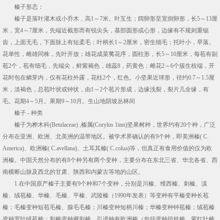
榛子形态：
榛子是落叶灌木或小乔木，高1～7米。叶互生；阔卵形至宽倒卵形，长5～13厘
米，宽4～7厘米，先端近截形而有锐尖头，基部圆形或心形，边缘有不规则重锯
齿，上面无毛，下面脉上有短柔毛；叶柄长1～2厘米，密生细毛；托叶小，早落。
花单性，雌雄同株，先叶开放；雄花成菜荑花序，圆柱形，长5～10厘米，每苞有副
苞2个，苞有细毛，先端尖，鲜紫褐色，雄蕊8，药黄色；雌花2～6个簇生枝端，开
花时包在鳞芽内，仅有花柱外露，花柱2个，红色。小坚果近球形，径约0.7～1.5厘
米，淡褐色，总苞叶状或钟状，由1～2个苞片形成，边缘浅裂，裂片几全缘，有
毛。花期4～5月。果期9～10月。生山地阴坡丛林间
榛子 - 种类
榛子为桦木科(Betulaceae) ,榛属(Corylus 1inn)坚果树种，世界约有20个种，广泛
分布在亚洲、欧洲、北美洲的温带地区。被学术界确认的有9个种，即美洲榛( C.
America)、欧洲榛( C.avellana)、土耳其榛( C.colua)等，但真正有食用价值的仅为欧
洲榛。中国天然分布的有8个种另有两个变种，主要分布在东北三省、华北各省、西
南横断山脉及西北的甘肃、陕西和内蒙古等地的山区。
1.在中国原产榛子主要有9个种和7个变种，分别是川榛、维西榛、刺榛、滇
榛、绒苞榛、华榛、毛榛、平榛、武陵榛（1990年发表）等变种有平榛变种长苞
榛；毛榛变种短苞毛榛、腺毛毛榛；川榛变种短柄川榛；华榛变种钟苞榛；绒苞榛
变种宽叶绒苞榛；刺榛变种藏刺榛。引进种有欧洲榛（包括变种扭枝榛、紫红叶榛