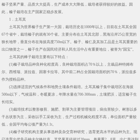
榛子坚果产量、品质大大提高，生产成本大大降低，栽培者获得较好的效益。因
此，榛子栽培在主产国家正稳步发展。
1．土耳其
土耳其为世界榛子生产第一大国，栽培历史在1000年以上，目前在土耳其全国
67个省中，栽培榛子的就有30个省。主要分布在土耳其北部，黑海沿岸25公里宽的
狭长地带，垂直分布在海拔高度750m以下。榛子、榛仁及其加工品是土耳其重要的
出口物资之一，榛子生产在国民经济和人民生活中占有重要地位，被誉为“国宝”。
土耳其的棒子栽培主要有以下特点：
(1)榛子栽培品种良种化程度高，良种栽培面积占70％以上，主栽品种特姆布
尔、西维瑞、派拉兹、因塞卡拉等。其中前二种占全国栽培面积的70％，派拉兹多
作为授粉品种。
(2)选择适宜的气候条件和地势土壤条件栽培。土耳其榛子集中栽培区在海拔
500m以下，气候温和，冬暖夏凉，年降水量在700-300mm，土壤肥沃，适宜榛子生
长结实。
(3)栽培技术以整形修剪、施肥、割草为主要管理项目，病虫害较少。树形以多
干丛状形为主，采收以手工采收为主，生产过程机械化程度不高，单位面积产量较
低，全国平均每公顷产量为1.1t。
(4)榛子研究机构主要从事选种及杂交育种研究，选育更高水平的品种为主。现
已选育出优良品种卡尔格拉克，其坚果直径超过20mm，单果重2．8克，出仁率达到