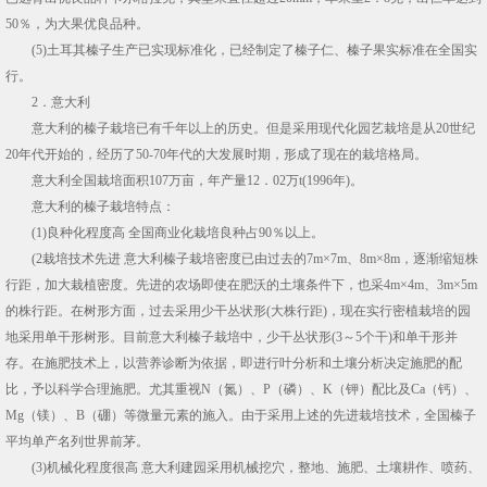
50％，为大果优良品种。
(5)土耳其榛子生产已实现标准化，已经制定了榛子仁、榛子果实标准在全国实
行。
2．意大利
意大利的榛子栽培已有千年以上的历史。但是采用现代化园艺栽培是从20世纪
20年代开始的，经历了50-70年代的大发展时期，形成了现在的栽培格局。
意大利全国栽培面积107万亩，年产量12．02万t(1996年)。
意大利的榛子栽培特点：
(1)良种化程度高 全国商业化栽培良种占90％以上。
(2栽培技术先进 意大利榛子栽培密度已由过去的7m×7m、8m×8m，逐渐缩短株
行距，加大栽植密度。先进的农场即使在肥沃的土壤条件下，也采4m×4m、3m×5m
的株行距。在树形方面，过去采用少干丛状形(大株行距)，现在实行密植栽培的园
地采用单干形树形。目前意大利榛子栽培中，少干丛状形(3～5个干)和单干形并
存。在施肥技术上，以营养诊断为依据，即进行叶分析和土壤分析决定施肥的配
比，予以科学合理施肥。尤其重视N（氮）、P（磷）、K（钾）配比及Ca（钙）、
Mg（镁）、B（硼）等微量元素的施入。由于采用上述的先进栽培技术，全国榛子
平均单产名列世界前茅。
(3)机械化程度很高 意大利建园采用机械挖穴，整地、施肥、土壤耕作、喷药、