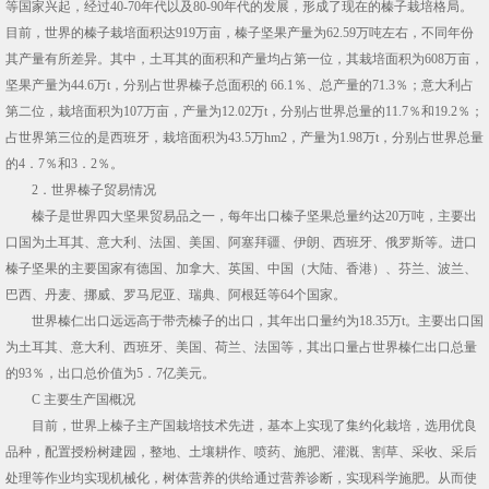
等国家兴起，经过40-70年代以及80-90年代的发展，形成了现在的榛子栽培格局。
目前，世界的榛子栽培面积达919万亩，榛子坚果产量为62.59万吨左右，不同年份
其产量有所差异。其中，土耳其的面积和产量均占第一位，其栽培面积为608万亩，
坚果产量为44.6万t，分别占世界榛子总面积的 66.1％、总产量的71.3％；意大利占
第二位，栽培面积为107万亩，产量为12.02万t，分别占世界总量的11.7％和19.2％；
占世界第三位的是西班牙，栽培面积为43.5万hm2，产量为1.98万t，分别占世界总量
的4．7％和3．2％。
2．世界榛子贸易情况
榛子是世界四大坚果贸易品之一，每年出口榛子坚果总量约达20万吨，主要出
口国为土耳其、意大利、法国、美国、阿塞拜疆、伊朗、西班牙、俄罗斯等。进口
榛子坚果的主要国家有德国、加拿大、英国、中国（大陆、香港）、芬兰、波兰、
巴西、丹麦、挪威、罗马尼亚、瑞典、阿根廷等64个国家。
世界榛仁出口远远高于带壳榛子的出口，其年出口量约为18.35万t。主要出口国
为土耳其、意大利、西班牙、美国、荷兰、法国等，其出口量占世界榛仁出口总量
的93％，出口总价值为5．7亿美元。
C 主要生产国概况
目前，世界上榛子主产国栽培技术先进，基本上实现了集约化栽培，选用优良
品种，配置授粉树建园，整地、土壤耕作、喷药、施肥、灌溉、割草、采收、采后
处理等作业均实现机械化，树体营养的供给通过营养诊断，实现科学施肥。从而使