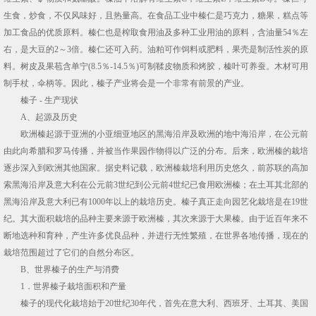
生食，炒食，不仅风味好，且热量高。在食品工业中榛仁是巧克力，糖果，糕点等
加工食品的优质原料。榛仁也是榨取食用油及多种工业用油的原料，含油量54％左
右，是大豆的2～3倍。榛仁还可入药。油粕可作饲料或肥料，果壳是制活性炭的原
料。树皮及果苞含单宁(8.5％-14.5％)可制鞣皮物质和烤胶，榛叶可养蚕。木材可用
制手杖，伞柄等。因此，榛子产业将会是一个非常有前景的产业。
榛子 - 生产现状
A、起源及历史
欧洲榛起源于亚洲的小亚细亚地区的黑海沿岸及欧洲的地中海沿岸，在公元前
由此向希腊和罗马传播，并被当作果园作物得以广泛的分布。后来，欧洲榛的栽培
逐步深入到欧洲其他国家。据史料记载，欧洲榛栽培利用历史悠久，前苏联的高加
索黑海沿岸及意大利在公元前3世纪到公元前4世纪已食用欧洲榛；在土耳其北部的
黑海沿岸及意大利已有1000年以上的栽培历史。榛子真正走向园艺化栽培是在19世
纪。其大面积栽培的品种主要来源于欧洲榛，其次来源于大果榛。由于近百年来不
断地选种和育种，产生许多优良品种，并进行无性繁殖，在世界各地传播，现在的
栽培范围超过了它们的自然分布区。
B、世界榛子的生产与消费
1．世界榛子栽培面积和产量
榛子的现代化栽培始于20世纪30年代，首先在意大利、西班牙、土耳其、美国