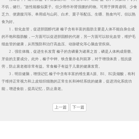
不饥，健行。”故性能极似栗子。但少用作补肾强腰的药物。可用于脾胃虚弱、少食
乏力、便溏腹泻等。单用或与山药、白术、栗子等配伍。生嚼、熟食均可。但以熟
食为好。
1．软化血管，促进胆固醇代谢 榛子含有丰富的脂肪主要是人体不能自身合成
的不饱和脂肪酸，一方面可以促进胆固醇的代谢，另一方面可以软化血管，维护毛
细血管的健康，从而预防和治疗高血压、动脉硬化等心脑血管疾病。
2．强壮体魄，促进生长发育 榛子的含磷量为诸果之首，磷是人体构成骨骼、
牙齿的主要成分。此外，榛子中钾、铁含量亦名列前茅，对于增强体质，抵抗疲
劳，防止衰老都非常有益。常食榛子有益于儿童的健康发育。
3．明目健脑，增强记忆 榛子中含有丰富的维生素A源、B1、B2及烟酸，有利
于维持正常视力和上皮组织细胞的正常生长和神经系统的健康，促进消化系统功
能，增进食欲，提高记忆，防止衰老。
上一篇
下一篇