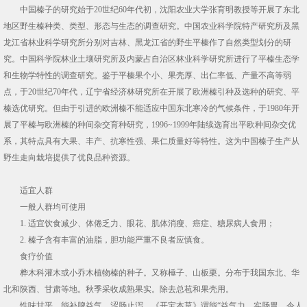
中国榛子的研究始于20世纪60年代初，沈阳农业大学张育明教授等开展了东北
地区野生榛种类、类型、形态与生态的调查研究。中国农业科学院特产研究所及黑
龙江省林业科学研究所分别对吉林、黑龙江省的野生平榛作了自然类型划分的研
究。中国科学院林业土壤研究所及内蒙占自治区林业科学研究所进行了平榛生态学
和生物学特性的调查研究。鉴于平榛果个小、果壳厚、出仁率低、产量不高等弱
点，于20世纪70年代，辽宁省经济林研究所在开展了欧洲榛引种及选种的研究、平
榛选优研究。但由于引进的欧洲榛不能适应中国东北寒冷的气候条件，于1980年开
展了平榛与欧洲榛的种间杂交育种研究，1996~1999年陆续选育出平欧种间杂交优
系，其特点具有大果、丰产、抗寒性强、果仁质量好等特性。这为中国榛子生产从
野生走向栽培提供了优良品种资源。
适宜人群
一般人群均可使用
1. 适宜饮食减少、体倦乏力、眼花、肌体消瘦、癌症、糖尿病人食用；
2. 榛子含有丰富的油脂，胆功能严重不良者应慎食。
食疗价值
桦木科灌木或小乔木植物榛的种子。又称棰子、山板栗。分布于我国东北、华
北和陕西、甘肃等地。秋季采收成熟果实。除去总苞和果壳用。
性味甘平。能补脾益气，涩肠止泻。《开宝本草》谓能“益气力，实肠胃，令人