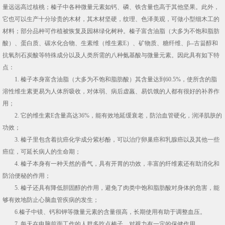
量远远高过核桃；榛子中各种微量元素如钙、磷、铁含量也高于其他坚果。此外，
它也可以生产十分珍贵的木材，其木材坚硬，纹理、色泽美观，可做小型细木工的
材料；部分品种可作植被恢复及园林绿化树种。榛子富含油脂（大多为不饱和脂肪
酸）、蛋白质、碳水化合物、生素维（维生素E）、矿物质、糖纤维、β--古甾醇和
抗氧剂石炭酸等特殊成分以及人类所需的八种氨基酸与微量元素。因此具有如下特
点：
1. 榛子本身富含油脂（大多为不饱和脂肪酸）其含量达到60.5%，使所含的脂
溶性维生素更易为人体所吸收，对体弱、病后虚羸、易饥饿的人都有很好的补养作
用；
2. 它的维生素E含量高达36%，能有效地延缓衰老，防治血管硬化，润泽肌肤的
功效；
3. 榛子里包含着抗癌化学成分紫杉酚，可以治疗卵巢癌和乳腺癌以及其他一些
癌症，可延长病人的生命期；
4. 榛子本身有一种天然的香气，具有开胃的功效，丰富的纤维素还有助消化和
防治便秘的作用；
5. 榛子还具有降低胆固醇的作用，避免了肉类中饱和脂肪酸对身体的危害，能
够有效地防止心脑血管疾病的发生；
6.榛子中镁、钙和钾等微量元素的含量很高，长期使用有助于调整血压。
7. 每天在电脑前面工作的人群多吃点榛子，对视力有一定的保健作用。