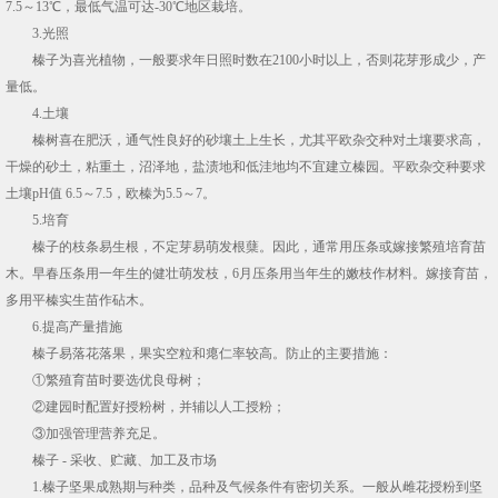
7.5～13℃，最低气温可达-30℃地区栽培。
3.光照
榛子为喜光植物，一般要求年日照时数在2100小时以上，否则花芽形成少，产
量低。
4.土壤
榛树喜在肥沃，通气性良好的砂壤土上生长，尤其平欧杂交种对土壤要求高，
干燥的砂土，粘重土，沼泽地，盐渍地和低洼地均不宜建立榛园。平欧杂交种要求
土壤pH值 6.5～7.5，欧榛为5.5～7。
5.培育
榛子的枝条易生根，不定芽易萌发根蘖。因此，通常用压条或嫁接繁殖培育苗
木。早春压条用一年生的健壮萌发枝，6月压条用当年生的嫩枝作材料。嫁接育苗，
多用平榛实生苗作砧木。
6.提高产量措施
榛子易落花落果，果实空粒和瘪仁率较高。防止的主要措施：
①繁殖育苗时要选优良母树；
②建园时配置好授粉树，并辅以人工授粉；
③加强管理营养充足。
榛子 - 采收、贮藏、加工及市场
1.榛子坚果成熟期与种类，品种及气候条件有密切关系。一般从雌花授粉到坚