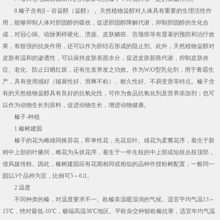
8.榛子含有β－谷甾醇（甾醇）， 天然植物甾醇对人体具有重要的生理活性作
用，能够抑制人体对胆固醇的吸收，促进胆固醇降解代谢，抑制胆固醇的生化合
成，对冠心病、动脉粥样硬化、溃疡、皮肤鳞癌、宫颈癌等有显著的预防和治疗效
果，有较强的抗炎作用，还可以作为胆结石形成的阻止剂。此外，天然植物甾醇对
皮肤有温和的渗透性，可以保持皮肤表面水分，促进皮肤新陈代谢，抑制皮肤炎
症、老化、防止日晒红斑，还有生发养发之功效。作为W/O型乳化剂，用于膏霜生
产，具有使用感好（辅展性好、滑爽不粘）、耐久性好、不易变质等特点。榛子含
有的天然植物甾醇具有良好的抗氧化性，可作为食品抗氧化剂及营养添加剂；也可
以作为动物生长剂原料，促进动物生长，增进动物健康。
榛子-种植
1.榛树建园
榛子的花为雌雄同株异花，即单性花，先花后叶。雄花为柔荑花序，着生于新
稍中上部的叶腋间，雌花为头状花序，着生于一年生枝的中上部或短枝丛枝顶部，
借风媒传粉。因此，榛树建园应有花期相同或相似的品种作授粉树配置，一般同一
园以3个品种为宜，比例可5～6∶1。
2.温度
不同种类的榛，对温度要求不一。欧榛喜温暖湿润的气候。适宜平均气温13～
15℃，绝对最低-10℃，极端高温38℃地区。平欧杂交种较欧榛抗寒，适宜年均气温