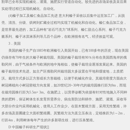
割草已全布实现机械化，灌溉、施肥实行管道自动化。较先进的农场采收及采后果
实处理过程已实现机械化、自动化。
(4)榛子加工及榛仁食品加工先进 意大利榛子采收以后集中运至加工厂，从脱
壳、清洗、分级、烘烤到贮藏全过程均实现了机械化和自动化。榛仁食品加工业，
是世界最先进的，加工品种有“岩石巧克力”球系列、榛仁甜点心系列、榛子巧克力
酱系列、榛子冰淇淋系列等几百个品种，在欧洲很有名气，经济效益可观。
3．美国
美国的榛子生产自1885年欧洲榛引入美国开始，已有100多年的历史，现在美国
仍保存有70年生的大榛子树栽培园。美国的榛子栽培有90％分布在美国西海岸的俄
勒冈州，由于气候条件与欧洲的地中海相似，使榛子栽培业逐渐发展起来。美国的
榛子栽培技术先进。如主产区俄勒冈州栽培园大多设置在平地和缓坡地，土质肥
沃。栽培方式多以正方形或长方形栽植，以便于机械化作业。其栽培密度方面由大
树冠稀植向小树冠密植方向发展，如20世纪20~30年代的栽培园株行距为9m，而现
在栽培园株行距为5.5m× 3m。在施肥上，以营养诊断为依据有针对性地施入不同种
类的肥料，保证树体生长发育所需养分。病虫害防治和耕作、施肥、灌溉、采收等
大部分作业均采用机械化，使用人工作业少。在苗木繁殖方面，采用无性繁殖，许
多农场及苗圃建立大面积繁殖圃。其繁殖方法为直立压条法，定植株距为1～2m，
行距4m，利用树体每年产生的许多新萌生枝，进行压条繁殖。
D 中国榛子科研生产现状[]