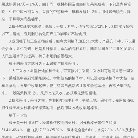
果成熟需147天～176天。由于同一株树外围及顶部的坚果先成熟，下部及内膛较
晚，生产中应分期采收。采摘的带苞榛子，堆积发酵1～2天，用棒敲击脱壳，除
杂，干燥即为商品榛果。
2.榛子贮藏要求低温，低氧，干燥，避光，适宜气温15℃以下，相对湿度60％
以下，暗光，否则脂肪转化而产生“哈喇味”不能食用。
3.我国榛子加工业还很落后，如意大利榛子加工分5大类，产品几十种，不仅带
壳炒食，果仁制酱，还是多种糖果，食品的高档原料。随着我国食品工业的发展和
人民生活水平的提高，榛子市场的前景很大。
榛子的采收方式分为人工采收与机器采收：
1.人工采收：树型较矮的榛子树，可直接以手采摘，采收时可连同果苞一同采
下，采后集中运到堆果场脱苞。树型较高的榛子树，可以设法振动榛子树大枝，使
榛果落地，再集中收集起来；也可待其自然熟透让果实脱苞落地，再拣拾集中起
来。一般隔天拣果1次。采用此法采收，必须事先清理园地。
2.机器采收：采收之前，先将园地清理干净，平整土地。采收时，先用振动机
抓住榛子树大枝将榛子振落地面，然后用吸收机收集起榛果。
榛子 - 市场
榛子是一种用途广，经济价值较高的树种。据分析榛子果仁含脂肪
51.4％-66.4％，蛋白质17.32％-25.92％，碳水化合物6.6％，水分2.8％～5.8％及多种
维生素、矿物质和氨基酸。榛油中溶解有维生素C，维生素E，维生素B等。榛仁可