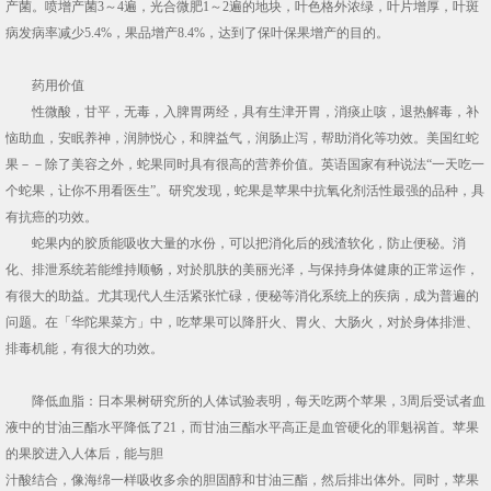
产菌。喷增产菌3～4遍，光合微肥1～2遍的地块，叶色格外浓绿，叶片增厚，叶斑
病发病率减少5.4%，果品增产8.4%，达到了保叶保果增产的目的。
药用价值
性微酸，甘平，无毒，入脾胃两经，具有生津开胃，消痰止咳，退热解毒，补
恼助血，安眠养神，润肺悦心，和脾益气，润肠止泻，帮助消化等功效。美国红蛇
果－－除了美容之外，蛇果同时具有很高的营养价值。英语国家有种说法“一天吃一
个蛇果，让你不用看医生”。研究发现，蛇果是苹果中抗氧化剂活性最强的品种，具
有抗癌的功效。
蛇果内的胶质能吸收大量的水份，可以把消化后的残渣软化，防止便秘。消
化、排泄系统若能维持顺畅，对於肌肤的美丽光泽，与保持身体健康的正常运作，
有很大的助益。尤其现代人生活紧张忙碌，便秘等消化系统上的疾病，成为普遍的
问题。在「华陀果菜方」中，吃苹果可以降肝火、胃火、大肠火，对於身体排泄、
排毒机能，有很大的功效。
降低血脂：日本果树研究所的人体试验表明，每天吃两个苹果，3周后受试者血
液中的甘油三酯水平降低了21，而甘油三酯水平高正是血管硬化的罪魁祸首。苹果
的果胶进入人体后，能与胆
汁酸结合，像海绵一样吸收多余的胆固醇和甘油三酯，然后排出体外。同时，苹果