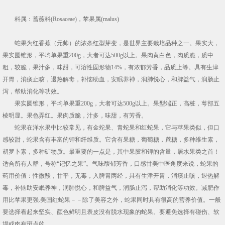
科属：蔷薇科(Rosaceae)，苹果属(malus)
蛇果为红香蕉（元帅）的浓条红型芽变，是世界主要栽培品种之一。果实大，
果实圆锥形，平均单果重200g，大者可达500g以上。果肉黄白色，肉质脆，质中
粗，较脆，果汁多，味甜，可溶性固形物14%，有浓郁芳香，品质上等。具有生津
开胃，消痰止咳，退热解毒，补恼助血，安眠养神，润肺悦心，和脾益气，润肠止
泻，帮助消化等功效。
果实圆锥形，平均单果重200g，大者可达500g以上。果型端正，高桩，萼部五
棱明显。果色弄红。果肉质脆，汁多，味甜，有芳香。
蛇果在洋水果中比较常见，有金蛇果、青蛇果和红蛇果，它与苹果类似，但口
感较甜，蛇果含有丰富的钾和纤维质。它含有果糖，葡萄糖，蔗糖，多种维生素，
胡罗卜素，多种矿物质。最重要的一点是，其中果胶和钾的含量，居水果类之首！
适合所有人群，号称“记忆之果”。气味馥郁芳香，口感甘美中医角度来说，蛇果的
药用价值：性微酸，甘平，无毒，入脾胃两经，具有生津开胃，消痰止咳，退热解
毒，补恼助安眠养神，润肺悦心，和脾益气，润肠止泻，帮助消化等功效。减肥作
用比苹果更强.美国红蛇果－－除了美容之外，蛇果同时具有很高的营养价值。一般
要选择看起来坚实、颜色鲜明且表皮没有脱水现象的蛇果。要避免选择有碰伤、软
塌或肉有斑点的。