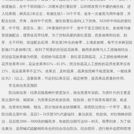
枝缓施后，在中下部间隔15～20厘米进行重刻芽，以利萌发势力中庸的侧生枝。进
入结果期，树高在2米左右，有侧生枝5～10个不等。改冬一次修剪为周年修剪，并
配合拉枝、开角，保持中干优势。侧生枝要拉成80(上下的角。M26作中间砧的新红
星，中干弱、易歪头，第1、2年要插杆扶中干，使中干直立强旺生长。多效唑与修
剪措施配合，缓势促花早结果。为了控制高蜜的新红星园，把多效唑和拉枝、刻
芽、主干环割、绞溢配合应用，即在第3年生的春季，土壤多效唑，每平方米树冠投
影施15%多效唑2克，收到了明显的控冠促花效果。施用多效唑与人工措施相结合，
控冠促花效果极为明显。④授粉与疏花果： 新红星花期疏花、人工授粉放蜂的树，
花序坐果率100，花朵坐果率61%～81.8%；而没有疏花人工授粉的花序坐果率仅有
21%，花朵座果率不足5%。坐果后，及时疏果，疏果按照树干粗度留果。一般枝果
比为3：1以上。适量留果，可起到以果压冠，稳定树势，提高果品质量的作用。
常见病虫害及预防
防治病虫害：结果后随着树叶密度加大，病虫害逐年加剧。为害叶片的主要是
斑点落叶病、褐斑病；为害果实的有炭疽病、轮纹病；枝干病害有腐烂病、粗皮
病。虫害有红蜘蛛、蚜虫，部分地块有金纹细蛾等。病害防治突出一个早字，重点
防治斑点落叶病，花后5～10天喷50%代森锰锌，兼治炭疽、轮纹病。对红蜘蛛的防
治，花后喷2000～3000倍的螨死净，有效防治期可达60～80天。雨季到来，为了病
虫兼治，选用碱式硫酸铜和杀虫药结合综合防治。结合喷药，进行根外追肥和喷增