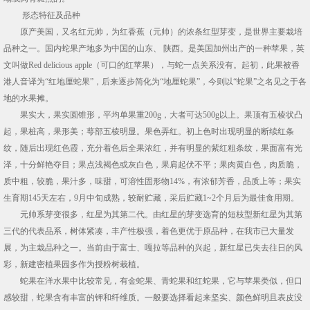
形态特征及品种
原产美国，又名红元帅，为红香蕉（元帅）的浓条红型芽变，是世界主要栽培
品种之一。国内蛇果产地多为中国的山东、 陕西。是美国加州出产的一种苹果，英
文叫做Red delicious apple（可口的红苹果），与蛇一点关系没有。起初，此果被香
港人音译为“红地厘蛇果”，后来逐步简化为“地厘蛇果”，今则以“蛇果”之名见之于各
地的水果摊。
果实大，果实圆锥形，平均单果重200g，大者可达500g以上。果顶有五棱状凸
起，果桩高，果形美；萼部五棱明显。果色弄红。初上色时出现明显的断续红条
纹，随后出现红色霞，充分着色后全果浓红，并有明显的紫红粗条纹，果面富有光
泽，十分鲜艳夺目；果点浅褐色或灰白色，果肩起伏不平；果肉黄白色，肉质脆，
质中粗，较脆，果汁多，味甜，可溶性固形物14%，有浓郁芳香，品质上等；果实
生育期145天左右，9月中旬成熟，较耐贮藏，采后贮藏1~2个月后为最佳食用期。
元帅系芽变很多，红星为其第二代。由红星的芽变选育的短枝型新红星为其第
三代的代表品系，树体紧凑，丰产性极强，着色更优于原品种，在我市已大量发
展，为主栽品种之一。当前由于富士、嘎拉等品种的兴起，新红星已失去往日的风
彩，新建密植果园多作为授粉树栽植。
蛇果在洋水果中比较常见，有金蛇果、青蛇果和红蛇果，它与苹果类似，但口
感较甜，蛇果含有丰富的钾和纤维质。一般要选择看起来坚实、颜色鲜明且表皮没