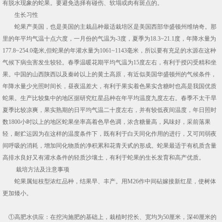
有脱水现象的蛇果。要避免选择有碰伤、软塌或肉有斑点的。
生长习性
蛇果产美国，也是美国的主栽品种最适栽培区是美国西部华盛顿州维纳奇。那
里的年平均气温十点六度，一月份的气温为-3度，夏季为18.3~21.1度，年降水量为
177.8~254.0毫米,但蛇果的年灌水量为1061~1143毫米，所以要有充足的水源在这种
气候下病虫害发生较轻。春季温暖花期平均气温为15度左右，有利于授闪受精和坐
果。中国的山西陕西以及秦岭以上的黄土高原，有近似美国华盛顿州的气候条件，
年降水量少光照时间长，昼夜温差大，有利于果实着色果实含糖时也高是我国优质
蛇果。生产比较集中的地区据研究红星品种在年平均温度九度左右。春季不太干旱
夏季比较凉爽，果实熟期的日平均气温二十度左右，并有较低夜间温度，年日照时
数1800小时以上的地区蛇果坐率高着色早色调，浓含糖量高，风味好，采前落果
轻，耐贮运因为在这样的温度条件下，既有利于白天同化作用的进行，又可闰弱夜
间呼吸的消耗，增加同化物质的净积累和花青天甙的形成。蛇果最适于有机质含量
高排水良好又有灌水条件的轻质沙壤土，有利于蛇果的生长发育和高产优质。
栽培方法及注意事项
蛇果属短枝型浓红品种，结果早、丰产。用M26作中间砧嫁接新红星，使树体
更加矮小。
①高肥水供应：在挖沟施肥的基础上，栽植时挖长、宽均为50厘米，深40厘米的