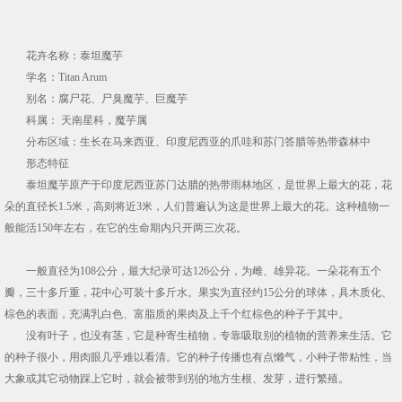
花卉名称：泰坦魔芋
学名：Titan Arum
别名：腐尸花、尸臭魔芋、巨魔芋
科属： 天南星科，魔芋属
分布区域：生长在马来西亚、印度尼西亚的爪哇和苏门答腊等热带森林中
形态特征
泰坦魔芋原产于印度尼西亚苏门达腊的热带雨林地区，是世界上最大的花，花
朵的直径长1.5米，高则将近3米，人们普遍认为这是世界上最大的花。这种植物一
般能活150年左右，在它的生命期内只开两三次花。
一般直径为108公分，最大纪录可达126公分，为雌、雄异花。一朵花有五个
瓣，三十多斤重，花中心可装十多斤水。果实为直径约15公分的球体，具木质化、
棕色的表面，充满乳白色、富脂质的果肉及上千个红棕色的种子于其中。
没有叶子，也没有茎，它是种寄生植物，专靠吸取别的植物的营养来生活。它
的种子很小，用肉眼几乎难以看清。它的种子传播也有点懒气，小种子带粘性，当
大象或其它动物踩上它时，就会被带到别的地方生根、发芽，进行繁殖。