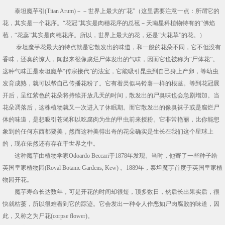
泰坦魔芋引(Titan Arum)－－世界上最大的“花”（这里需要注意一点：所谓它的
花，其实是一个花序。“花冠”其实是肉穗花序的总苞－天南星科植物特有的“佛焰
苞，“花蕊”其实是肉穗花序。所以，世界上最大的花，还是“大花草”的花。）
泰坦魔芋花最大的特点就是它散发出的味道，和一般的花朵不同，它不但没有
香味，还臭的惊人，闻起来很像腐烂尸体发出的气味，因而它也被称为“尸体花”。
这种气味正是泰坦魔芋“传宗接代”的法宝，它能吸引昆虫到自己身上产卵，等幼虫
发育成熟，就可以帮自己传播花粉了。它有着类似马铃薯一样的根茎。等到花冠展
开后，呈红紫色的花朵将持续开放几天的时间，散发出的尸臭味也会急剧增加。当
花朵凋落后，这株植物就又一次进入了休眠期。而它散发出的像臭袜子或是腐烂尸
体的味道，是想吸引苍蝇和以吃腐肉为生的甲虫前来授粉。它非常艳丽，比你能想
象到的任何东西都要美，然而这种美得出奇的花朵确实是生长在我们这个星球上
的，现在依然还有存在于世界之中。
这种魔芋由植物学家Odoardo Beccari于1878年发现。当时，他寄了一些种子给
英国皇家植物园(Royal Botanic Gardens, Kew) 。1889年，泰坦魔芋首度于英国皇家植
物园开花。
魔芋寿命长达数年，可是开花的时间却很短，顶多数日，然后长出果实后，很
快就枯萎，所以很难看到它的踪迹。它会发出一种令人作恶如尸肉腐败的味道，因
此，又称之为尸花(corpse flower)。