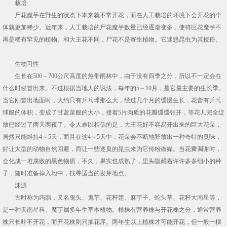
栽培
尸花魔芋在野生的状态下本来就不常开花，而在人工栽培的环境下会开花的个
体就更加稀少。近年来，人工栽培的尸花魔芋数量已经逐渐变多，使得巨花魔芋不
再是稀有罕见的植物。和大王花不同，尸花不是寄生植物。它迷惑昆虫为其授粉。
生物习性
生长在500－700公尺高度的热带雨林中，由于没有四季之分，所以不一定会在
什么时候冒出来。不过根据当地人的说法，每年的5～10月，是它最主要的生长季。
当它刚冒出地面时，大约只有乒乓球那么大，经过几个月的缓慢生长，花蕾有乒乓
球般的体积，变成了甘蓝菜般的大小，接着5片肉质的花瓣缓缓张开，等花儿完全绽
放已经过了两天两夜了。令人难以相信的是，大王花好不容易开出来的巨大花朵，
居然只能维持4～5天，而且在这4～5天中，花朵会不断地释放出一种奇特的臭味，
好让大型的动物自然回避，而让一些逐臭的昆虫来为它传粉做媒。当花瓣凋谢时，
会化成一堆腐败的黑色物质，不久，果实也成熟了，里头隐藏着许许多多细小的种
子，随时准备掉入地中，找寻适当的发芽地点。
渊源
古时称为蒟蒻，又名鬼头、鬼芋、花秆莲、麻芋子、蛇头草、花秆大南星等，
是一种天南星科、魔芋属多年生草本植物。植株有营养株与开花株之分，通常营养
株只长叶不开花，而开花株则只抽花序。两年生以上植株才可能开花，但一般一棵