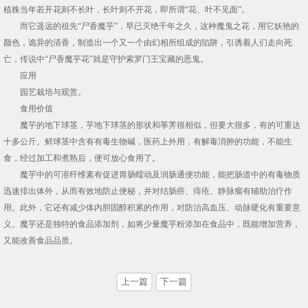
植株当年若开花则不长叶，长叶则不开花，即所谓“花、叶不见面”。
而它遥远的祖先“尸香魔芋”，早已灭绝千年之久，这种魔鬼之花，用它妖艳的
颜色，诡异的清香，制造出一个又一个由幻相所组成的陷阱，引诱着人们走向死
亡，传说中“尸香魔芋花”就是守护索罗门王宝藏的恶鬼。
应用
园艺栽培与观赏。
食用价值
魔芋的地下球茎，芋地下球茎的形状和荸荠很相似，但要大很多，有的可重达
十多公斤。鲜球茎中含有有毒生物碱，医药上外用，有解毒消肿的功能，不能生
食，经过加工和煮熟后，便可放心食用了。
魔芋中的可溶纤维素有促进胃肠蠕动及润肠通便功能，能把肠道中的有毒物质
迅速排出体外，从而有效地防止便秘，并对结肠癌、痔疮、静脉瘤有辅助治疗作
用。此外，它还有减少体内胆固醇积累的作用，对防治高血压、动脉硬化有重要意
义。魔芋还是独特的食品添加剂，如将少量魔芋粉添加在食品中，既能增加营养，
又能改善食品品质。
上一篇
下一篇