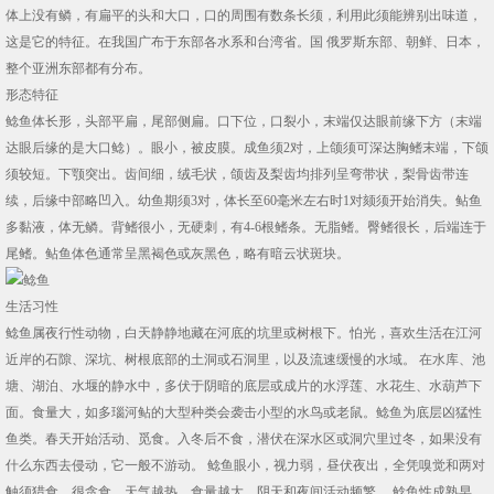
体上没有鳞，有扁平的头和大口，口的周围有数条长须，利用此须能辨别出味道，
这是它的特征。在我国广布于东部各水系和台湾省。国 俄罗斯东部、朝鲜、日本，
整个亚洲东部都有分布。
形态特征
鲶鱼体长形，头部平扁，尾部侧扁。口下位，口裂小，末端仅达眼前缘下方（末端
达眼后缘的是大口鲶）。眼小，被皮膜。成鱼须2对，上颌须可深达胸鳍末端，下颌
须较短。下颚突出。齿间细，绒毛状，颌齿及梨齿均排列呈弯带状，梨骨齿带连
续，后缘中部略凹入。幼鱼期须3对，体长至60毫米左右时1对颏须开始消失。鲇鱼
多黏液，体无鳞。背鳍很小，无硬刺，有4-6根鳍条。无脂鳍。臀鳍很长，后端连于
尾鳍。鲇鱼体色通常呈黑褐色或灰黑色，略有暗云状斑块。
生活习性
鲶鱼属夜行性动物，白天静静地藏在河底的坑里或树根下。怕光，喜欢生活在江河
近岸的石隙、深坑、树根底部的土洞或石洞里，以及流速缓慢的水域。 在水库、池
塘、湖泊、水堰的静水中，多伏于阴暗的底层或成片的水浮莲、水花生、水葫芦下
面。食量大，如多瑙河鲇的大型种类会袭击小型的水鸟或老鼠。鲶鱼为底层凶猛性
鱼类。春天开始活动、觅食。入冬后不食，潜伏在深水区或洞穴里过冬，如果没有
什么东西去侵动，它一般不游动。 鲶鱼眼小，视力弱，昼伏夜出，全凭嗅觉和两对
触须猎食，很贪食，天气越热，食量越大，阴天和夜间活动频繁。 鲶鱼性成熟早，