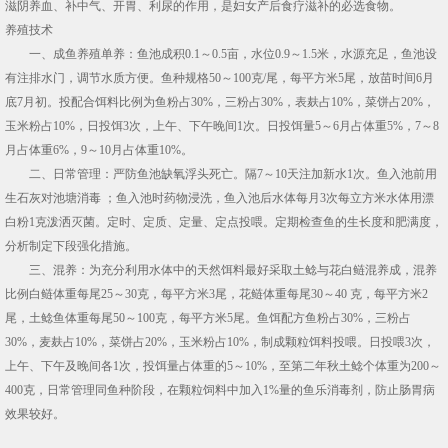
滋阴养血、补中气、开胃、利尿的作用，是妇女产后食疗滋补的必选食物。
养殖技术
一、成鱼养殖单养：鱼池成积0.1～0.5亩，水位0.9～1.5米，水源充足，鱼池设
有注排水门，调节水质方便。鱼种规格50～100克/尾，每平方米5尾，放苗时间6月
底7月初。投配合饵料比例为鱼粉占30%，三粉占30%，表麸占10%，菜饼占20%，
玉米粉占10%，日投饵3次，上午、下午晚间1次。日投饵量5～6月占体重5%，7～8
月占体重6%，9～10月占体重10%。
二、日常管理：严防鱼池缺氧浮头死亡。隔7～10天注加新水1次。鱼入池前用
生石灰对池塘消毒 ；鱼入池时药物浸洗，鱼入池后水体每月3次每立方米水体用漂
白粉1克泼洒灭菌。定时、定质、定量、定点投喂。定期检查鱼的生长度和肥满度，
分析制定下段强化措施。
三、混养：为充分利用水体中的天然饵料最好采取土鲶与花白鲢混养成，混养
比例白鲢体重每尾25～30克，每平方米3尾，花鲢体重每尾30～40 克，每平方米2
尾，土鲶鱼体重每尾50～100克，每平方米5尾。鱼饵配方鱼粉占30%，三粉占
30%，麦麸占10%，菜饼占20%，玉米粉占10%，制成颗粒饵料投喂。日投喂3次，
上午、下午及晚间各1次，投饵量占体重的5～10%，至第二年秋土鲶个体重为200～
400克，日常管理同鱼种阶段，在颗粒饲料中加入1%量的鱼乐消毒剂，防止肠胃病
效果较好。