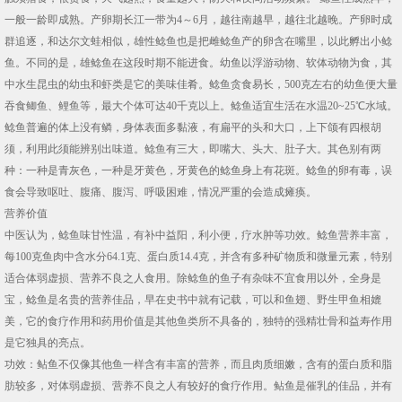
一般一龄即成熟。产卵期长江一带为4～6月，越往南越早，越往北越晚。产卵时成
群追逐，和达尔文蛙相似，雄性鲶鱼也是把雌鲶鱼产的卵含在嘴里，以此孵出小鲶
鱼。不同的是，雄鲶鱼在这段时期不能进食。幼鱼以浮游动物、软体动物为食，其
中水生昆虫的幼虫和虾类是它的美味佳肴。鲶鱼贪食易长，500克左右的幼鱼便大量
吞食鲫鱼、鲤鱼等，最大个体可达40千克以上。鲶鱼适宜生活在水温20~25℃水域。
鲶鱼普遍的体上没有鳞，身体表面多黏液，有扁平的头和大口，上下颌有四根胡
须，利用此须能辨别出味道。鲶鱼有三大，即嘴大、头大、肚子大。其色别有两
种：一种是青灰色，一种是牙黄色，牙黄色的鲶鱼身上有花斑。鲶鱼的卵有毒，误
食会导致呕吐、腹痛、腹泻、呼吸困难，情况严重的会造成瘫痪。
营养价值
中医认为，鲶鱼味甘性温，有补中益阳，利小便，疗水肿等功效。鲶鱼营养丰富，
每100克鱼肉中含水分64.1克、蛋白质14.4克，并含有多种矿物质和微量元素，特别
适合体弱虚损、营养不良之人食用。除鲶鱼的鱼子有杂味不宜食用以外，全身是
宝，鲶鱼是名贵的营养佳品，早在史书中就有记载，可以和鱼翅、野生甲鱼相媲
美，它的食疗作用和药用价值是其他鱼类所不具备的，独特的强精壮骨和益寿作用
是它独具的亮点。
功效：鲇鱼不仅像其他鱼一样含有丰富的营养，而且肉质细嫩，含有的蛋白质和脂
肪较多，对体弱虚损、营养不良之人有较好的食疗作用。鲇鱼是催乳的佳品，并有