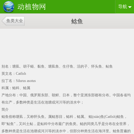
导航
鲶鱼
鱼类大全
别名：塘虱、胡子鲢、黏鱼、塘虱鱼、生仔鱼、活的子、怀头鱼、鲇鱼
英文名：Catfish
拉丁名：Silurus asotus
科属：鲶科、鲶属
产地分布：中国、俄罗斯东部、朝鲜、日本，整个亚洲东部都有分布。中国各省均
有出产，多数种类是生活在池塘或河川等的淡水中；
简介
鲶鱼俗称塘虱，又称怀头鱼。属鲶形目，鲶科，鲶属。 鲶(nián)鱼(Catfish)鲶鱼，
即“鲇鱼”，又叫土鲇，是鲇科中分布最广的鱼类。鲶的同类几乎是分布在全世界，
多数种类是生活在池塘或河川等的淡水中，但部分种类生活在海洋里。鲶鱼普遍的